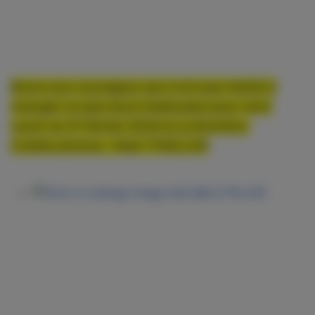
Bravo aux courageux qui n'ont pas hésité à
changer un peu leurs habitudes pour venir
courir ce 21 février 2024 à La Ruchère.
Crédits photos : Alain THEILLER