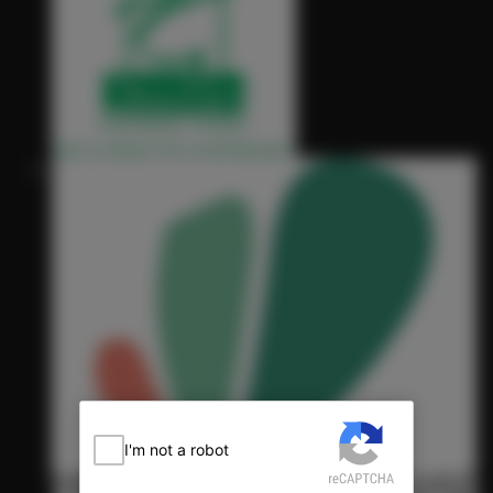
I'm not a robot